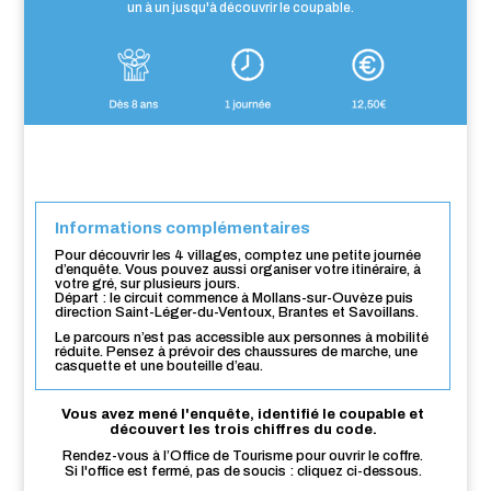
un à un jusqu'à découvrir le coupable.
*L'âge minimum recommandé est de 6 ans, cependant cette Intrigue peut également
tout à fait se faire entre adultes, les énigmes sont en effet prévues pour faire participer
tous les âges.
Informations complémentaires
Pour découvrir les 4 villages, comptez une petite journée
d’enquête. Vous pouvez aussi organiser votre itinéraire, à
votre gré, sur plusieurs jours.
Départ : le circuit commence à Mollans-sur-Ouvèze puis
direction Saint-Léger-du-Ventoux, Brantes et Savoillans.
Le parcours n’est pas accessible aux personnes à mobilité
réduite. Pensez à prévoir des chaussures de marche, une
casquette et une bouteille d’eau.
Vous avez mené l'enquête, identifié le coupable et
découvert les trois chiffres du code.
Rendez-vous à l’Office de Tourisme pour ouvrir le coffre.
Si l'office est fermé, pas de soucis : cliquez ci-dessous.