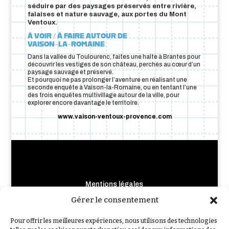
séduire par des paysages préservés entre rivière,
falaises et nature sauvage, aux portes du Mont
Ventoux.
À VOIR / À FAIRE AUTOUR DE
VAISON-LA-ROMAINE
Dans la vallée du Toulourenc, faites une halte à Brantes pour
découvrir les vestiges de son château, perchés au cœur d’un
paysage sauvage et préservé.
Et pourquoi ne pas prolonger l’aventure en réalisant une
seconde enquête à Vaison-la-Romaine, ou en tentant l’une
des trois enquêtes multivillage autour de la ville, pour
explorer encore davantage le territoire.
www.vaison-ventoux-provence.com
Mentions légales
Crédits photo et illustrations
Gérer le consentement
Règlement de Jeu-Concours
Pour offrir les meilleures expériences, nous utilisons des technologies
Nous contacter