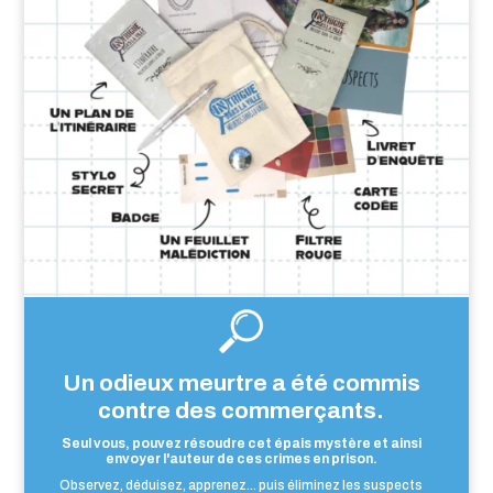
Un odieux meurtre a été commis
contre des commerçants.
Seul vous, pouvez résoudre cet épais mystère et ainsi
envoyer l'auteur de ces crimes en prison.
Observez, déduisez, apprenez... puis éliminez les suspects