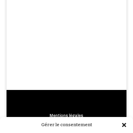
Mentions légales
Crédits photo et illustrations
Gérer le consentement
Règlement de Jeu-Concours