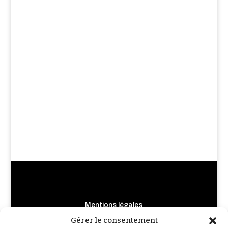
Mentions légales
Crédits photo et illustrations
Gérer le consentement