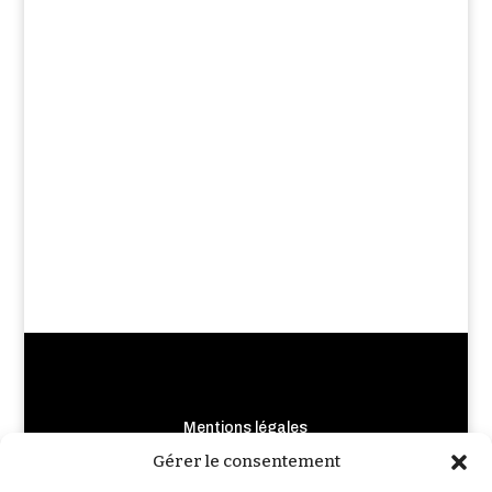
Mentions légales
Crédits photo et illustrations
Gérer le consentement
Règlement de Jeu-Concours