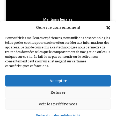
Mentions légales
Crédits photo et illustrations
Gérer le consentement
Règlement de Jeu-Concours
Pour offrir les meilleures expériences, nous utilisons des technologies
Nous contacter
telles que les cookies pour stocker et/ou accéder aux informations des
appareils. Le fait de consentir à ces technologies nous permettra de
Qui sommes-nous ?
traiter des données telles que le comportement de navigation ou les ID
F.A.Q
uniques sur ce site. Le fait de ne pas consentir ou de retirer son
consentement peut avoir un effet négatif sur certaines
caractéristiques et fonctions.
Accepter
Refuser
VOUS AVEZ AIMÉ L’ENQUÊTE ?
LAISSEZ-NOUS UN AVIS GOOGLE
Voir les préférences
Déclaration de confidentialité