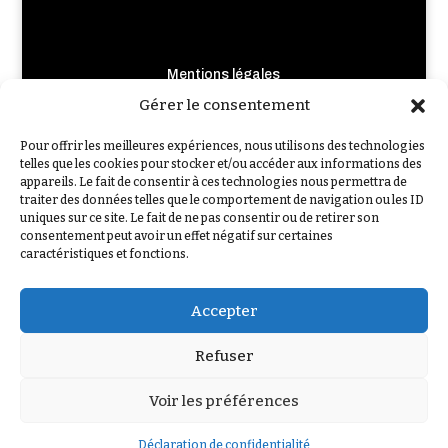
Mentions légales
Crédits photo et illustrations
Gérer le consentement
Règlement de Jeu-Concours
Pour offrir les meilleures expériences, nous utilisons des technologies
Nous contacter
telles que les cookies pour stocker et/ou accéder aux informations des
appareils. Le fait de consentir à ces technologies nous permettra de
Qui sommes-nous ?
traiter des données telles que le comportement de navigation ou les ID
F.A.Q
uniques sur ce site. Le fait de ne pas consentir ou de retirer son
consentement peut avoir un effet négatif sur certaines
caractéristiques et fonctions.
Accepter
Refuser
VOUS AVEZ AIMÉ L’ENQUÊTE ?
LAISSEZ-NOUS UN AVIS GOOGLE
Voir les préférences
Déclaration de confidentialité